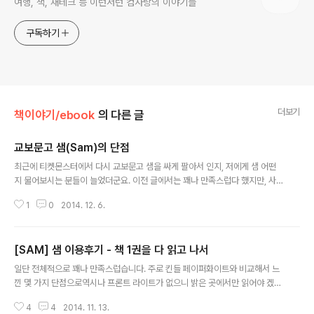
여행, 책, 재테크 등 이런저런 컴사랑의 이야기들
구독하기
더보기
책이야기/ebook
의 다른 글
교보문고 샘(Sam)의 단점
글 내용
최근에 티켓몬스터에서 다시 교보문고 샘을 싸게 팔아서 인지, 저에게 샘 어떤
지 물어보시는 분들이 늘었더군요. 이전 글에서는 꽤나 만족스럽다 했지만, 사
실 쓰다 보니 단점도 조금 있더군요. ㅡㅡ; 먼저 제가 11월 8일에 샘을 받았고 오
1
0
2014. 12. 6.
늘이 12월 6일이니, 한 달이 안되는 동안 6권의 전자책을 읽었고, 현재 4개의
전자책을 읽고 있습니다. (저는 동시에 여러 권을 읽는 것을 좋아해서) 그러면서
가장 크게 불편한다고 느낀 것은 메모와 관련된 기능입니다.먼저 첫번째로,아래
[SAM] 샘 이용후기 - 책 1권을 다 읽고 나서
의 빗금 부분에서는 메모가 정말하기 힘듭니다. 오른쪽을 누르면 "선택할 수 없
글 내용
는 영역"이라고 뜨거나 다음 페이지로 넘어가 버릴 때가 많습니다. 아래쪽을 누
일단 전체적으로 꽤나 만족스럽습니다. 주로 킨들 페이퍼화이트와 비교해서 느
르면 책관련 메뉴가 떠 버립니다. ㅠㅠ상대적으로 위쪽과 왼쪽은 잘 그렇지 않
낀 몇 가지 단점으로역시나 프론트 라이트가 없으니 밝은 곳에서만 읽어야 겠구
더군요. 게..
나.간혹, 아주 간혹 빛반사를 느끼긴 합니다.챕터 전환시 약간 느립니다. 그런데
4
4
2014. 11. 13.
이건 구조의 차이에서 오는 것 같아요. 킨들에서 사용하는 mobi 파일은 하나의