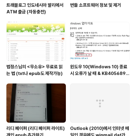
트래블로그 인도네시아 발리에서
번들 소프트웨어 정보 및 제거
ATM 출금 (자동충전)
법정스님의 <무소유> 무료로 읽
윈도우 10(Windows 10) 종료
는 법 (txt나 epub도 제작가능)
시 오류가 날 때 & KB4056892
다운로드 0% 일 때
리디 페이퍼 (리디 페이퍼 라이트)
Outlook (2010)에서 인터넷 메
개인 epub 추가하기
일인 경우에도 winmail.dat가