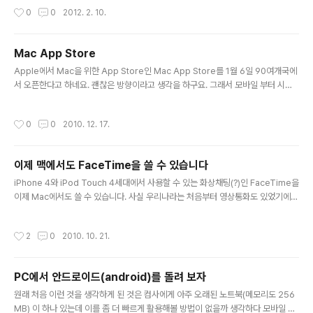
있네요? 무료로는 500개까지만 문서를 만들 수 있다고 합니다. 개인적으로 여전히
작성시간
0
0
2012. 2. 10.
OneNote가 좀 더 좋다고 생각하지만 요즘은 evernote도 있는 상태라 좀 가혹한
제약이 아닐까 싶긴 한데요... 500개가 사실 적은 숫자는 아니니.. 잘 모르겠네요. 아
무튼 OneNote 많이 이용되길 기대합니다~
Mac App Store
글 내용
Apple에서 Mac을 위한 App Store인 Mac App Store를 1월 6일 90여개국에
서 오픈한다고 하네요. 괜찮은 방향이라고 생각을 하구요. 그래서 모바일 부터 시작
되어서 (AppStore, Anroid Market, Samsung Apps, marketplace 등등)
웹 (Chrome Web Store) 을 지나, PC까지 오는 군요. 최근 컴사는 이런 생각을
작성시간
0
0
2010. 12. 17.
더 많이 합니다. "특정 정보를 찾기에 PC 보다 스마트폰이 더 적합한 경우가 많은 것
같다." 예를 들면, 모바일에서는 쿠폰모아 app을 통해서 social commerce 상품
을 한눈에 파악할 수 있습니다. 웹에서는 역시나 쿠폰모아 웹사이트를 방문하면 됩니
이제 맥에서도 FaceTime을 쓸 수 있습니다
다. 그런데. 저도 모바일앱들 처럼 PC에서도 쉽게 확인하고 싶은데 말이죠..
글 내용
iPhone 4와 iPod Touch 4세대에서 사용할 수 있는 화상채팅(?)인 FaceTime을
이제 Mac에서도 쓸 수 있습니다. 사실 우리나라는 처음부터 영상통화도 있었기에
딱히 FaceTime에 관심은 안뒀는데요. 하지만 PC(여기서는 Mac)과도 된다면 조
금 더 큰 파급효과가 있을 수도 있지 않을까 생각합니다. Apple 홈페이지에서 Beta
작성시간
2
0
2010. 10. 21.
버전을 다운 받을 수 있습니다. @ 새 MacBook Air도 탐나는 군요
PC에서 안드로이드(android)를 돌려 보자
글 내용
원래 처음 이런 것을 생각하게 된 것은 컴사에게 아주 오래된 노트북(메모리도 256
MB) 이 하나 있는데 이를 좀 더 빠르게 활용해볼 방법이 없을까 생각하다 모바일 O