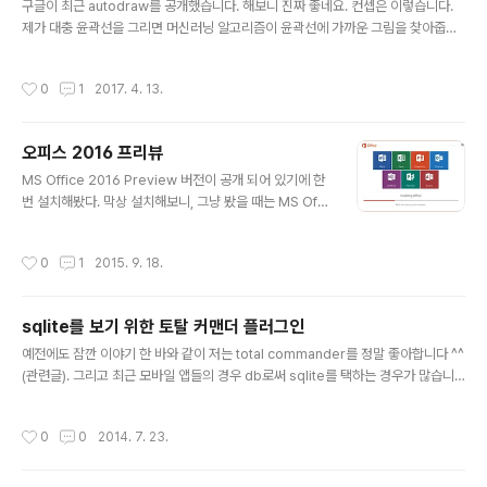
구글이 최근 autodraw를 공개했습니다. 해보니 진짜 좋네요. 컨셉은 이렇습니다.
능하고아래 처럼 "속성 및 파일 내용 색인" 으로 되어 있으
제가 대충 윤곽선을 그리면 머신러닝 알고리즘이 윤곽선에 가까운 그림을 찾아줍니
면 파일 내용으로도 가능합니다. 100% 확실치는 않지만,
다. 영상을 보시는게 빠르겠군요 사이트는 https://www.autodraw.com 입니다.
제가 보니까 윈도우 10(Windows 10)은 기본적으로 pdf
가 내용까지 검색 가능하지만, 윈도우 7 (Windows 7)은
작성시간
0
1
2017. 4. 13.
그렇지 않습니다. (아마 64비트 윈도우..
오피스 2016 프리뷰
글 내용
MS Office 2016 Preview 버전이 공개 되어 있기에 한
번 설치해봤다. 막상 설치해보니, 그냥 봤을 때는 MS Offi
ce 2013과 거의 차이가 없어 보이긴 한데... 흠.. 좀 더 써
봐야 알 것 같다. @ 원격 데탑환경에서 캡쳐했더니, 글꼴이
작성시간
0
1
2015. 9. 18.
조금 이쁘지 않게 나온 듯 @ Office 365 사용자가 아니
면 Preview 도 트라이얼 모드로 동작합니다 ㅠㅠ
sqlite를 보기 위한 토탈 커맨더 플러그인
글 내용
예전에도 잠깐 이야기 한 바와 같이 저는 total commander를 정말 좋아합니다 ^^
(관련글). 그리고 최근 모바일 앱들의 경우 db로써 sqlite를 택하는 경우가 많습니
다. 심지어 데스크탑 애플리케이션 중에도 그렇죠. 간혹 이런 sqlite 파일의 내용을
확인해야 할 때가 있습니다.찾아보시면 몇몇 sqlite viewer가 있고, 심지어 firefo
작성시간
0
0
2014. 7. 23.
x plugin으로도 있습니다. 근데 해보니 total commander의 plugin으로 있는 S
QLite Viewer가 제일 나은 것 같습니다. Viewer (F3키 누르면 나타나는 것)의 pl
ugin이라 그냥 sqlite 파일에 대고 F3 키만 누르면 됩니다. 플러그인을 다운 받으시