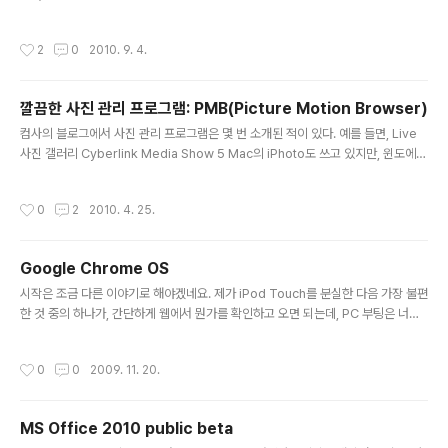
S는 가벼우니 설치해보면 어떨까에서 시작을 했다. 몇가지 찾아보니, PC에서 andr
oid를 실행할 수 있는 방법은 아래 2가지가 있는 듯 하다. Android-x86 Live An
작성시간
2
0
2010. 9. 4.
droid 둘 다 목표는 동일한 듯 하다. 안드로이드의 x86 포팅! 이 얼마나 좋은가 ^^
그래서 컴사의 Mac에서 virtual machine으로 테스트를 아주 조금 해봤다. 먼저,
둘 다 google market은 들어있지 않고 AndAppStore가 들어있는 듯 하다. 또
깔끔한 사진 관리 프로그램: PMB(Picture Motion Browser)
한 둘 다 구글 서비스 등록하는 부분은 없었다. (컴사 기억에, 안드로이드폰은 처음
글 내용
구..
컴사의 블로그에서 사진 관리 프로그램은 몇 번 소개된 적이 있다. 예를 들면, Live
사진 갤러리 Cyberlink Media Show 5 Mac의 iPhoto도 쓰고 있지만, 윈도에서
도 위와 같이 훌륭한 프로그램이 많이 있다. 이번에 추천하는 프로그램도 그렇다. 바
로 Sony의 멀티미디어 관리 프로그램인 Picture Motion Browser (PMB)이다.
작성시간
0
2
2010. 4. 25.
버전에 따라 조금 다른 것 같던데, 컴사가 사용한 것은 5이다. 모든 기능을 다 써 본
것은 아니지만, 날짜별로 손쉽게 보여주는 것이 일단 좋은 것 같다. (위의 캡쳐는 샘
플 데이터만 있는 것임) 또한 프로그램 실행 속도도 빠른 것 같고 (물론 PC 성능도 좋
Google Chrome OS
았지만) 효과도 이쁜 것도 마음에 든다. (Windows 7에서 사용하였음) 또한 각종..
글 내용
시작은 조금 다른 이야기로 해야겠네요. 제가 iPod Touch를 분실한 다음 가장 불편
한 것 중의 하나가, 간단하게 웹에서 뭔가를 확인하고 오면 되는데, PC 부팅은 너무
부담스러운 경우가 많습니다. 30여초 확인하기 위해서 한참을 부팅해야 하니까요.
구글 Chrome OS는 그런 부분을 잘 캐치한 것 같네요. 아래는 Chrome OS에 대
작성시간
0
0
2009. 11. 20.
한 동영상입니다. 아직 저도 해보진 못했는데요. 구글 크롬 OS를 써보고 싶으시다
면, 이 torrent 를 다운 받으시거나 GDGT에서 받으시면 된다고 하네요. 참고로, 공
식 홈페이지는 Chromium OS 입니다. 소스도 받으실 수 있어요~
MS Office 2010 public beta
글 내용