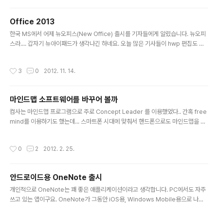
(사실 evernote에서 괜찮은 확장 프로그램을 많이 만들었다.) Evernote 계정이
있다면, clearly로 본 것을 evernote로 바로 보낼 수도 있지만, 계정이 없어도 해
Office 2013
당하는 기능을 사용할 수 있다. 크롭 웹스토에서 clearly를 검색하고 설치하면 된..
글 내용
한국 MS에서 어제 뉴오피스(New Office) 출시를 기자들에게 알렸습니다. 뉴오피
스라.... 갑자기 뉴아이패드가 생각나긴 하네요. 오늘 많은 기사들이 hwp 편집도 지
원할 수 있다라고 하더라구요. 사실 솔직히 좀 기뻤습니다. 간혹 hwp 파일만 주고 받
는 곳이 있었는데요. 전 hwp 를 편집할 수 없었거든요. 그리고 pdf 와의 호환성도
작성시간
3
0
2012. 11. 14.
강화했다고 하구요. 그런데, 사실 New Office의 가장 큰 특징은 스카이드라이브와
의 연동이 아닐까 싶습니다. 컴사가 설치한 버전은 Preview 이긴 하지만, 실제로 스
카이드라이브랑 연동되어서 동작하더라구요. 물론 local에서도 작업할 수 있습니다.
마인드맵 소프트웨어를 바꾸어 볼까
하지만 스카이드라이브를 통해서 언제 어디서든지 동일한 내용으로 작업을 할 수 있
글 내용
습니다. 어찌보면 구글 드라이브..
컴사는 마인드맵 프로그램으로 주로 Concept Leader 를 이용했었다.. 간혹 free
mind를 이용하기도 했는데... 스마트폰 시대에 맞춰서 핸드폰으로도 마인드맵을 이
용할 수 없을까를 계속 고민해 오고 있었다. 아이폰의 경우는 iThoughts가 굉장히
유용한 것 같아 보였지만, 안드로이드 폰이라 이용할 순 없었다. 좀 찾아보니, Mindj
작성시간
0
2
2012. 2. 25.
et for Android가 좋아보였다. 그리고 dropbox를 통해서 싱크까지 가능하니 언
제 어디서든지 작업을 할 수 있어 보였다. 그래 결정. 이제 문제는 PC와 맥에서는 어
떤 프로그램을 쓰냐이다. 다행이 Mindjet for Andorid는 (설정을 하면) freemin
안드로이드용 OneNote 출시
d 포맷으로 저장을 할 수 있었다. (Default File Format으로 앞으로 저장..
글 내용
개인적으로 OneNote는 꽤 좋은 애플리케이션이라고 생각합니다. PC에서도 자주
쓰고 있는 앱이구요. OneNote가 그동안 iOS용, Windows Mobile용으로 나왔
었는데 이제 안드로이드용으로도 나왔습니다. (onenote mobile) 다만 제약이 좀