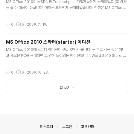
MS Office 2010이 MSDN과 Technet plus 가입자들에게 공개되었고 (흑 컴사
는 둘 다 대상이 아닙니다) 이제는 모두에게 공개되었습니다. 신청은 MS Office 20
10 사이트에서 하시면 됩니다. 32비트와 64비트 다운로드 가능합니다. 버전은 Pro
fessional Plus로 Word, Excel, Powerpoint, Outlook, OneNote, Access,
작성시간
0
0
2009. 11. 19.
Publisher, InfoPath, SharePoint Workspace, Commnuicator가 포함되어
있는 것 같습니다. 언어는 한국어는 없습니다 ^^. 영어, 일본어, 중국어 등이 제공되고
있네요. 참고로 정식 출시는 내년 상반기 정도를 생각하고 있는 것 같습니다.
MS Office 2010 스타터(starter) 에디션
글 내용
MS Office 2010에 스타터 에디션이 생길 것인가 봅니다. 돈 주고 사는 것은 아니
고 새로운 PC를 구매하면 그 안에 들어있는 에디션입니다. Word 2010 Starer와
Excel 2010 Stater로 구성된 것 같구요. 광고를 봐야 하고 기능도 제약이 있는 것
같습니다. 예전에 Works가 이런 식으로 나온다고 한 적이 있는데요. (나왔나 모르겠
작성시간
0
0
2009. 10. 28.
네요 ㅠㅠ) 이제 Office가 Works를 완전히 대체할 것 같네요.
더보기
의안내
티스토리
로그인
고객센터