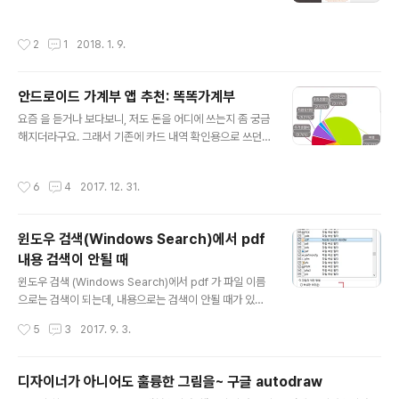
니, 조금 불편한 부분은 있지만 그래도 좋은 부분이 더 많은
내보내기를 하면 enex 파일이 만들어집니다. 만들어진 e
앱이라 공유하고자 합니다. 제가 쓰고 있는 안드로이드 독
nex 파일을 위의 Evernote2Onenote 프로그램으로 불
작성시간
2
1
2018. 1. 9.
서 관리 앱은 "책꽂이+" 란 앱입니다. 아쉽게도 유료 앱입
러 들이면 원노트 파일로 변환이 됩니다. (설치도..
니다.위의 화면은 제가 2017년 11월에 읽은 책입니다. 도
서 정보를 알라딘, 구글 등에서 가져올 수도 있고, 사진 촬
안드로이드 가계부 앱 추천: 똑똑가계부
영으로 스캐너 처럼 동작하는 것도 가능합니다. 이렇게 입
글 내용
력된 도서들은 제가 읽은 날짜 또는 구매한 날짜 등을 정리
요즘 을 듣거나 보다보니, 저도 돈을 어디에 쓰는지 좀 궁금
를 하면 관련 통계를 볼 수도 있습니다. 카테고리 별로도 정
해지더라구요. 그래서 기존에 카드 내역 확인용으로 쓰던
리가 가능한데, 저는 제가 카테고리를 따로 지정해서 쓰고
안드로이드 앱이 있긴 한데, 카드 사용 위주로 맞춰져 있다
있습니다. (하지만 알라딘 서점에 있는 카테고리를 따르도
보니 가계부로써의 기능은 조금 부족한 듯 하여 다른 앱들
작성시간
6
4
2017. 12. 31.
록 하는 옵션도 있구..
도 찾아보았습니다. 총 3가지 앱을 동시에 깔아서 며칠 테
스트 해보다 보니 저에게는 "똑똑가계부"가 맞아 보이더군
요. (카드 문자 하나 올 때마다 3가지 앱에서 맞춰가면서 쓰
윈도우 검색(Windows Search)에서 pdf
다보니, 그 기간 동안은 좀 힘들었습니다 ㅠㅠ ) 일단 저는
내용 검색이 안될 때
현금은 거의 쓰지 않고 주로 신용카드만 사용한다. 하지만
글 내용
현금을 아주 안 쓰는 것은 아니니까, 신용카드 문자로 자동
윈도우 검색 (Windows Search)에서 pdf 가 파일 이름
입력이 되고, 현금도 따로 입력을 했으면 좋겠다.신용카드
으로는 검색이 되는데, 내용으로는 검색이 안될 때가 있습
중에서 다른 용도로 사용하는 것이 있어서, 이건 집계에 아
니다.이럴 때는 iFilter라는 Windows Search를 위한 pl
작성시간
5
3
2017. 9. 3.
예 포함이 되지 않았으..
ugin에 해당하는 프로그램을 깔아주면 됩니다. 확인은 이
런 식으로 하시면 됩니다.제어판 > 색인 옵션 > 고급 > 파
일 형식 에서 pdf가 어떤 항목으로 되어 있는지 확인하시
디자이너가 아니어도 훌륭한 그림을~ 구글 autodraw
면 됩니다."속성만 색인" 이면 파일 이름으로만 검색이 가
글 내용