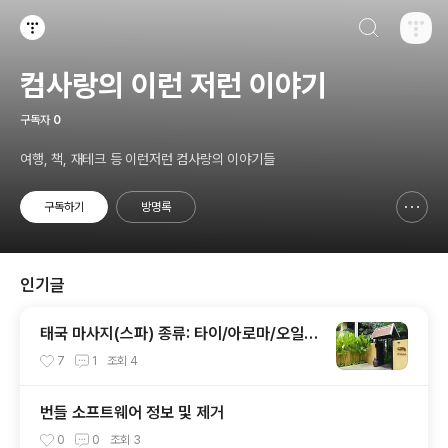
검색하기
티스토리
컴사랑의 이런 저런 이야기
구독자
0
여행, 책, 재테크 등 이런저런 컴사랑의 이야기들
구독하기
방명록
신고하기 레이어
열기
인기글
태국 마사지(스파) 종류: 타이/아로마/오일/
허브볼 마사지
7
1
조회
4
번들 소프트웨어 정보 및 제거
0
0
조회
3