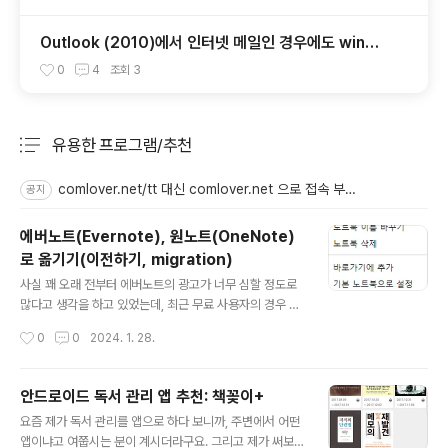
Outlook (2010)에서 인터넷 메일인 경우에도 winmai
l.dat가 첨부될 때
0
4
조회
3
유용한 프로그램/추천
분류 전체보기
주요 글 목록
comlover.net/tt 대신 comlover.net 으로 접속 부탁 드립니다.
공지
에버노트(Evernote), 원노트(OneNote)
로 옮기기(이전하기, migration)
글 내용
사실 꽤 오래 전부터 에버노트의 광고가 너무 심할 정도로
많다고 생각을 하고 있었는데, 최근 무료 사용자의 경우 한
개의 노트북과 50개의 노트로 제한이 생겨서 사실상 무료
작성시간
0
0
2024. 1. 28.
로는 쓸 수 없게 되었습니다. 2023년 12월의 Evernote
Free에서의 노트와 노트북 제한 – Evernote 지원 및 도
움말 결국 저는 다른 곳으로 옮기기로 하였습니다. UpNot
안드로이드 독서 관리 앱 추천: 책꽂이+
e로 가시는 분들도 계시던데 저는 친숙한 OneNote(원노
글 내용
요즘 제가 독서 관리를 앱으로 하다 보니까, 주변에서 어떤
트)를 택했습니다. Evernote2Onenote란 프로그램 덕
앱이냐고 여쭙시는 분이 계시더라구요. 그리고 제가 써보
분에 쉽게 옮겼습니다. 먼저 Evernote에서 노트북 별로