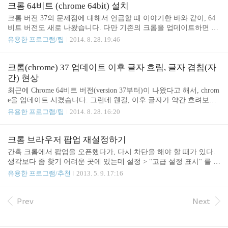
사이트나 북마크 또는 즐겨찾기 등록 먼저 지금 보고
입니다) (정상으로 보입니다) (글꼴이 겹쳐져 보이거
크롬 64비트 (chrome 64bit) 설치
있는 사이트를 북마크(또는 즐겨찾기)로 등록합..
나 반대로 너무 떨어져 나옵니다) 다른 브라우저에서
크롬 버전 37의 문제점에 대해서 언급할 때 이야기한 바와 같이, 64
도 확인해봤습니다. Internet Explorer 와 Firefox 는 정
비트 버전도 새로 나왔습니다. 다만 기존의 크롬을 업데이트하면 32
상입니다.Opera만 DirectWrite 켠 증상이 나오구요
비트로 계속 깔리는 것 같고, 별도로 다운을 받아서 설치를 해야 하
유용한 프로그램/팁
2014. 8. 28. 19:46
(오페라 브라우저가 구글 크롬과 동일한 웹엔진을 쓰
는 것 같습니다.일단 64비트의 장점은더 빠르다더 안정적이다보안
고 있습니다) 어찌 설정해도 글꼴이 이쁘게 나오지
이 뛰어나다라고 합니다. 단점은32비트 NP plugin을 지원하지 않는
않아서 크롬 브라우저 많이 아쉽네요.
다라고 하네요. 일단 아직까지 큰 차이점은 못 느끼겠습니다. 그리고
크롬(chrome) 37 업데이트 이후 글자 흐림, 글자 겹침(자
확장 프로그램등은 제가 최근에 포맷을 해서 깔려 있는 확장 프로그
간) 현상
램도 없고 해서 잘 모르겠네요. 참고로 전 기존 32비트 크롬은 삭제
최근에 Chrome 64비트 버전(version 37부터)이 나왔다고 해서, chrom
를 했구요 (왜냐하면 보통 32비트와 64비트 애플리케이션들은 설치
e을 업데이트 시켰습니다. 그런데 웬걸, 이후 글자가 약간 흐려보인
되는 경로가 다르기 때문입니다. 그런데 보니까 64비트 크롬은 32비
다고 해야 하나, 또는 글자끼리 겹쳐 보이는 것 같았습니다. (주로 영
유용한 프로그램/팁
2014. 8. 28. 16:20
트 폴더에 설치가 되는군요.) 이 때 사용..
어에서)되라는 64비트 업그레이드는 안되고 ㅠㅠ (64비트 크롬은 아
예 따로 설치를 해야 하는 것 같습니다) 아무튼 그래서 왜 그런지 방
법을 찾아봤는데, 아직 완전 뾰죡한 수는 못 찾았습니다.일단 chrome
크롬 브라우저 팝업 재설정하기
37에서 새로이 추가된 기능이 DirectWrite란 기능입니다. 그래서 이
간혹 크롬에서 팝업을 오픈했다가, 다시 차단을 해야 할 때가 있다.
것이 문제인가 싶어서, 관련 설정을 보기로 했습니다. 해당 기능은
생각보다 좀 찾기 어려운 곳에 있는데 설정 > "고급 설정 표시" 를 클
주소창에 chrome://flags를 입력하시고 DirectWrite 관련 기능을 찾으
릭해서 항목이 더 나오도록 하면"개인정보" 항목에 "컨텐트 설정..."
유용한 프로그램/추천
2013. 5. 9. 17:16
시면 됩니다. 말이 조금 어려운데, "DirectWri..
이 있다 클릭해서 중간 쯤에 보면 "팝업" 항목이 있고 그 아래 "예외
관리..." 을 누르면 팝업 설정을 할 수 있다.
Prev
Next