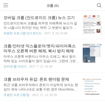
크롬 (6)
모바일 크롬 (안드로이드 크롬) 뉴스 끄기
안드로이드에서 크롬을 띄우면 아래쪽에 뉴스가 같
이 나옵니다.하지만 저는 딱히 그 부분이 필요가 없
었고, 이를 끌 수 있는 방법이 있더라구요. 바로 이 부
유용한 프로그램/안드로이드
2017. 8. 10. 23:08
분입니다. 이 부분을 끄실려면, 안드로이드 모바일
크롬에서 아래 링크를 클릭하고 Disable로 바꾸시고,
모바일 크롬 브라우저를 재시작하시면 됩니다. chro
크롬/인터넷 익스플로어/엣지/파이어폭스
me://flags/#enable-ntp-remote-suggestions 해당 기능을
마우스 오른쪽 버튼 해제, 복사 방지 해제
disable 하고 나면 아래처럼 바뀝니다. 더 이상 원치
마우스 오른쪽 버튼이나 마우스 드래그, 복사 등이
않는 뉴스를 안 봐도 됩니다~
막혀 있는 사이트들이 많이 있습니다. 그런데 그런
사이트 중에서도 정말 길게 쳐야 하는 데, 복사가 안
인터넷/웹 이야기
2017. 7. 22. 10:38
되니 보고 치기가 힘든 경우가 많죠. 사실 대부분의
브라우저 플로그인으로 해결할 수도 있지만, 플러그
인을 깔지 않고도 크롬(Chrome), 파이어폭스(FIrefo
크롬 브라우저 유감: 폰트 렌더링 문제
x), 인터넷 익스플로어(Internet Explorer, IE), 엣지(Mi
최근 크롬 브라우저에서 폰트가 이상하게 보이는 현
crosoft EDGE)에서 다 마우스 오른쪽 버튼 해제(우
상이 계속 나타나네요.보통 이런 경우 DirectWrite를
클릭 해제), 복사 방지 해제, 마우스 드래그 해제가
조절하면 됩니다.그런데 아예 이런 현상이 나타나는
유용한 프로그램/팁
2015. 11. 12. 20:36
가능한 방법이 있습니다. 심지어 Opera(오페라)도 가
군요. DirectWrite를 끄든 켜든 문제입니다. DirectWrit
능합니다. 자 하나하나 따라 하시면 됩니다. 1. 아무
e Off DirectWrite On (흐리게 보입니다) (정상으로 보