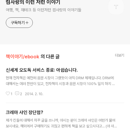
컴사랑의 이런 저런 이야기
여행, 책, 재테크 등 이런저런 컴사랑의 이야기들
구독하기
더보기
책이야기/ebook
의 다른 글
신세계 오도독 서비스 종료: 아쉽습니다.
글 내용
현재 전자책은 예전에 음원 시장이 그랬듯이 아직 DRM 체제입니다. DRM에
대해서는 여러 찬반이 있고, 전자책의 시장과 음원 시장이 100% 일치 하지 않
을 수도 있습니다. 하지만 제가 생각할 때는 DRM 의 가장 큰 문제는 "소유"에
1
2
2014. 2. 10.
대한 것입니다. 이번에 신세계에서 서비스 하던 전자책 사업 오도독이 2014.0
2.13 서비스 종료 예정입니다. 사업이란게 잘 될 수도 있고 잘 안될 수도 있습니
다만, 이런 경우 한가지 문제가 발생합니다.제가 산 전자책이 어떻게 되느냐 입
크레마 샤인 장단점?
니다. 예전에도 북토피아란 전자책 서비스가 있었고, 저도 많은 책을 보유 했었
글 내용
습니다. 그런데, 북토피아가 망했고.... 다행인지 아닌지, 북토피아가 망하면서 A
제가 킨들에 대해서 자꾸 글을 쓰니까, 아시는 분이 크레마 샤인은 어떤가 물어
doboe Digital Edition으로 일부 책을 받을 수 있었습니다. 하..
보시네요. 해외에서 구매하기도 귀찮고 편하게 책을 보고 싶으시다고... (아 사실