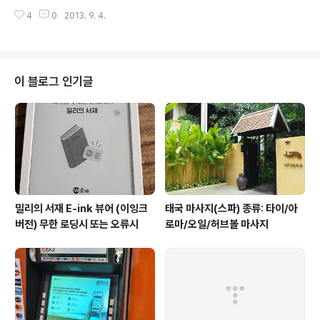
크레마 샤인은 제가 이야기 꺼낸 것이구요. 제일 최신 기기라고 ^^) 그래서 제가
4
0
2013. 9. 4.
써 본 것은 아니구요... 인터넷 등에 있는 평가들을 좀 모아보겠습니다. 먼저 크
레마 샤인의 장점은 아래와 같은 것들이 있네요 프론트라이트 가볍다 빠르다 이
쁘다 일단 하드웨어 스펙은 꽤나 좋다고 합니다. 메모리도 512MB이구요. (이
북기기 치고는 많은 편이긴 한데, Android 4.0.4에 적합한 지는 잘 모르겠습
니다) 무게도 세계 최저는 아니지만 꽤나 가벼운 편에 들어갑니다. 그럼 이제 단
이 블로그 인기글
점을 좀 살펴봐야 할텐데요. 찾다보니 눈물이 ㅠㅠ 가장 큰 문제는 액정 상..
밀리의 서재 E-ink 뷰어 (이잉크
태국 마사지(스파) 종류: 타이/아
버전) 무한 로딩시 또는 오류시
로마/오일/허브볼 마사지