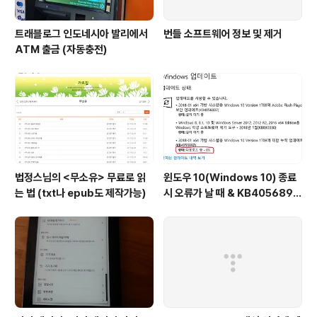
트래블로그 인도네시아 발리에서
번들 소프트웨어 정보 및 제거
ATM 출금 (자동충전)
법정스님의 <무소유> 무료로 읽
윈도우 10(Windows 10) 종료
는 법 (txt나 epub도 제작가능)
시 오류가 날 때 & KB4056892
다운로드 0% 일 때