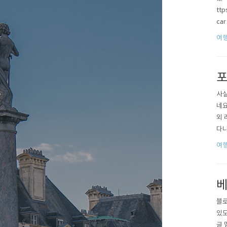
ttp
car
있겠
여
혜택
포
사실
네요
외 
다니
니다
여
음에
(G4
베
블로
있도
글 