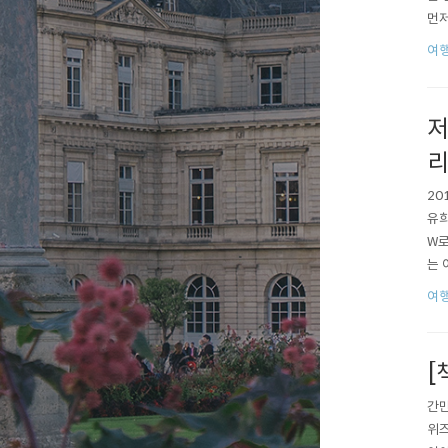
먼저
람 
여
해서
2. ..
저
리
20
유희
W로
는 
제일
여
기차
[
간만에
위즈