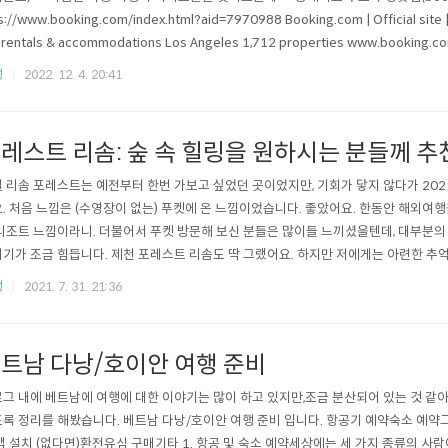
s://www.booking.com/index.html?aid=7970988 Booking.com | Official site | T
 rentals & accommodations Los Angeles 1,712 properties www.book
지만 제가 주로 부킹닷컴을 이용하는 이유는 지니어스(Genius) 혜택 때문입니다. 
행
2022. 12. 4. 20:41
이 있습니다...
레스트 리솜: 숲 속 힐링을 원하시는 분들께 추
 리솜 포레스트는 예전부터 한번 가보고 싶었던 곳이었지만, 기회가 닿지 않다가 2021
. 처음 느낌은 (수영장이 없는) 푸켓에 온 느낌이었습니다. 좋았어요. 한동안 해외여행
리조트 느낌이라니. 더불어서 푸켓 방문해 보신 분들은 많이들 느끼셨을텐데, 대부분
기가 조금 힘듭니다. 제천 포레스트 리솜도 딱 그랬어요. 하지만 저에게는 아련한 추
 ^^ 이름답게 숲 속 뷰/숲 속 힐링이에요. 객실의 테라스에서 봐도 그렇고, 산책하다가
행
2021. 7. 31. 21:36
 이야기 드렸듯이, 리조트 대부분이 언덕이고, 3층 객실의 경우 다니기에 힘들 수도 있
0)에 ..
트남 다낭/호이안 여행 준비
그 내에 베트남에 여행에 대한 이야기는 많이 하고 있지만,조금 분산되어 있는 것 같
록 정리를 해봤습니다. 베트남 다낭/호이안 여행 준비 입니다. 항공기 예약숙소 예약그랩
맵 설치 (없다면)환전유심 구매기타 1. 항공 및 숙소 예약세상에는 세 가지 종류의 사람