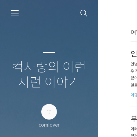
여
인
컴사랑의 이런
안녕
우 
저런 이야기
없어
일을
w.a
여
항 
부
comlover
여러
있거