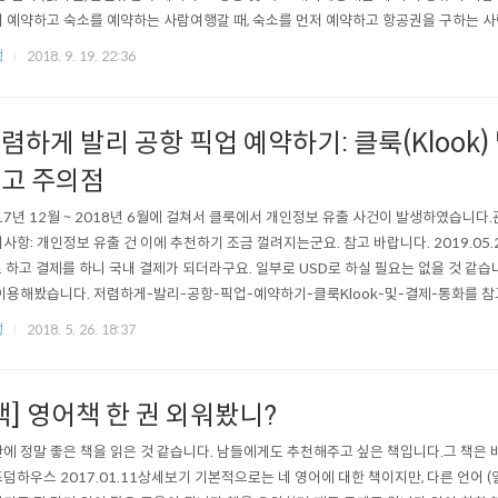
 예약하고 숙소를 예약하는 사람여행갈 때, 숙소를 먼저 예약하고 항공권을 구하는 사
(패키지나 에어텔 등) 아무튼 해외여행에서 빠질 수 없는 두가지 입니다.저는 주로 항
행
2018. 9. 19. 22:36
 큰 도움을 못 드릴 것 같고 숙소의 경우는 해외 호텔 싸게 (저렴하게) 예약하기 편을
렴하게 발리 공항 픽업 예약하기: 클룩(Klook)
고 주의점
17년 12월 ~ 2018년 6월에 걸쳐서 클룩에서 개인정보 유출 사건이 발생하였습니다.관련
사항: 개인정보 유출 건 이에 추천하기 조금 껄려지는군요. 참고 바랍니다. 2019.05
 하고 결제를 하니 국내 결제가 되더라구요. 일부로 USD로 하실 필요는 없을 것 같
이용해봤습니다. 저렴하게-발리-공항-픽업-예약하기-클룩Klook-및-결제-통화를 참고
 처음 만나는 문제 중의 하나가 공항에서 시내/호텔로 들어가는 것입니다.홍콩의 AEL
행
2018. 5. 26. 18:37
로 연결된 경우도 있지만,발리처럼 그런 교통편이 없어 현실적으로 택시 외에는 큰 대안
책] 영어책 한 권 외워봤니?
 정말 좋은 책을 읽은 것 같습니다. 남들에게도 추천해주고 싶은 책입니다.그 책은 바로 입니다.영어책 한 권 외워봤니?국내도서저자 : 김민식
덤하우스 2017.01.11상세보기 기본적으로는 네 영어에 대한 책이지만, 다른 언어 