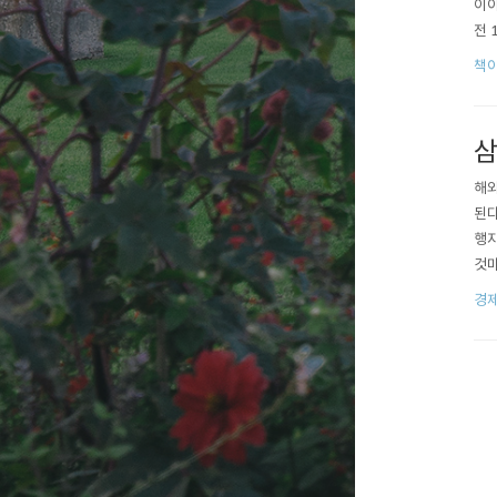
이야
전 
둘이
책이
삼
해외
된다
행지
것마
번 
경