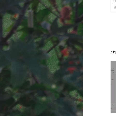
[
반
'책