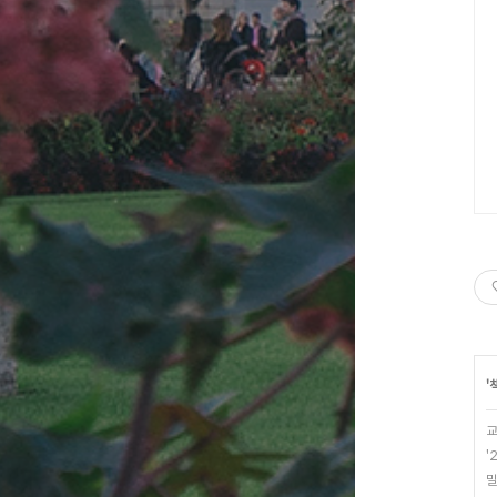
'
교
'
밀