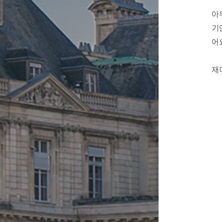
아
기
어
재