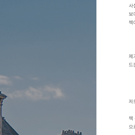
사
보
책
제
드
저
책
으