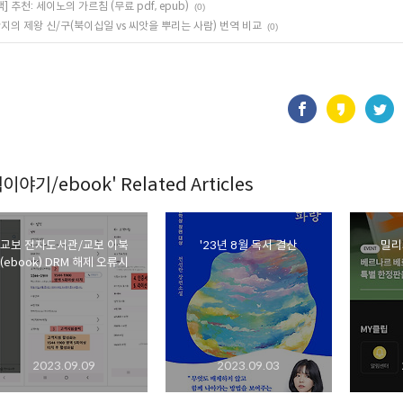
책] 추천: 세이노의 가르침 (무료 pdf, epub)
(0)
지의 제왕 신/구(북이십일 vs 씨앗을 뿌리는 사람) 번역 비교
(0)
이야기/ebook' Related Articles
교보 전자도서관/교보 이북
'23년 8월 독서 결산
밀리
(ebook) DRM 해제 오류시
2023.09.09
2023.09.03