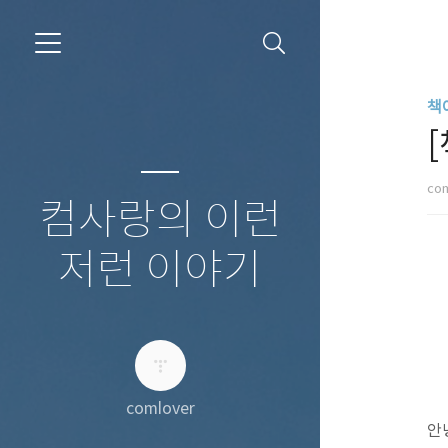
책
co
컴사랑의 이런
저런 이야기
comlover
안