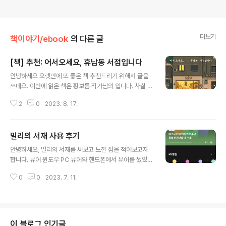
더보기
책이야기/ebook
의 다른 글
[책] 추천: 어서오세요, 휴남동 서점입니다
글 내용
안녕하세요 오랫만에 또 좋은 책 추천드리기 위해서 글을
쓰네요. 이번에 읽은 책은 황보름 작가님의 입니다. 사실 제
가 이 책을 읽게된 것은 굉장한 우연이었습니다. 사실은 고
2
0
2023. 8. 17.
전 중에서 읽으려고 "민음사TV" 도 보고, 이것저것 찾아보
다가, 갑자기 현대 소설을 읽어볼까 싶었는데, 제가 담았던
책은 사실 다른 책이었습니다. 그런데 그 책을 담고 나니 이
밀리의 서재 사용 후기
책이 추천이 되어서, 원래 담았던 책 빼고 이 책으로 바꾸게
글 내용
되었습니다. 제가 좋아하는 책, 커피 그리고 사람 이야기가
안녕하세요, 밀리의 서재를 써보고 느낀 점을 적어보고자
있어서 더 좋아했던 것 같습니다. (물론 3가지 다 저는 잘
합니다. 뷰어 윈도우 PC 뷰어와 핸드폰에서 뷰어를 썼었는
모르지만) 마음에 드는 구절도 너무 많아서 밑줄도 많이 치
데요, PC 뷰어는 제 노트북의 사양이 좋지 않아서 그런지
면서 읽었습니다. 책을 읽는 방법 중 가장 호화로운 방법.
0
0
2023. 7. 11.
느리고 무겁다는 인상을 많이 받았습니다. 핸드폰 뷰어는
책 속 배경으로 직접 찾아가 그곳에서 책 읽기. 저도 꼭 해
많이는 못 읽게 되었는데 (그 이유는 아래에서 설명 드리겠
보고 ..
습니다), 역시 조금 무거운 느낌이었습니다. 내 서재에서 다
운로드 된 책 구분도 좀 어려운 것 같고, 제가 못 찾은 건지
는 몰라도 다운로드된 책을 지우는 방법을 못 찾았습니다.
이 블로그 인기글