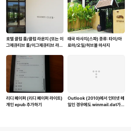
호텔 클럽 룸/클럽 라운지 (또는 이
태국 마사지(스파) 종류: 타이/아
그제큐티브 룸/이그제큐티브 라운
로마/오일/허브볼 마사지
지) 란? #1
리디 페이퍼 (리디 페이퍼 라이트)
Outlook (2010)에서 인터넷 메
개인 epub 추가하기
일인 경우에도 winmail.dat가
첨부될 때