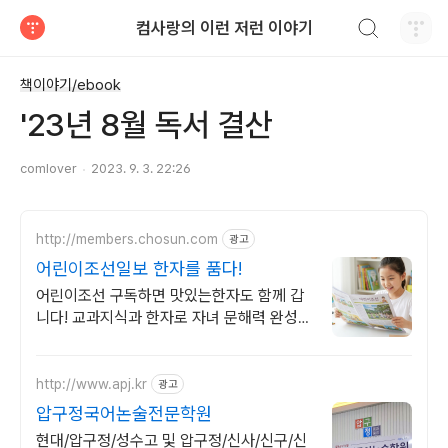
검색하기
컴사랑의 이런 저런 이야기
티스토리
책이야기/ebook
'23년 8월 독서 결산
comlover
2023. 9. 3. 22:26
http://members.chosun.com
광고
어린이조선일보 한자를 품다!
어린이조선 구독하면 맛있는한자도 함께 갑
니다! 교과지식과 한자로 자녀 문해력 완성
16면 한자만화로 주말까지 교육 걱정 뚝. 우
리아이 생각하는 힘을 키워 주세요!
http://www.apj.kr
광고
압구정국어논술전문학원
현대/압구정/성수고 및 압구정/신사/신구/신