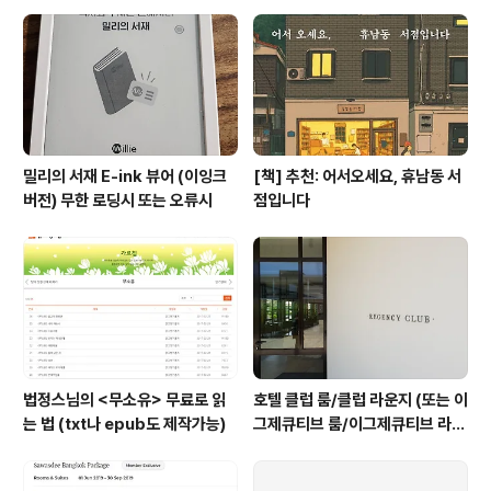
럼요. ..
밀리의 서재 E-ink 뷰어 (이잉크
[책] 추천: 어서오세요, 휴남동 서
버전) 무한 로딩시 또는 오류시
점입니다
법정스님의 <무소유> 무료로 읽
호텔 클럽 룸/클럽 라운지 (또는 이
는 법 (txt나 epub도 제작가능)
그제큐티브 룸/이그제큐티브 라운
지) 란? #1