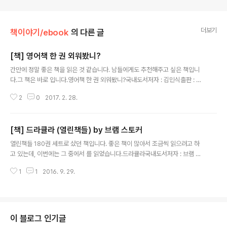
더보기
책이야기/ebook
의 다른 글
[책] 영어책 한 권 외워봤니?
글 내용
간만에 정말 좋은 책을 읽은 것 같습니다. 남들에게도 추천해주고 싶은 책입니
다.그 책은 바로 입니다.영어책 한 권 외워봤니?국내도서저자 : 김민식출판 : 위
즈덤하우스 2017.01.11상세보기 기본적으로는 네 영어에 대한 책이지만, 다른
2
0
2017. 2. 28.
언어 (일본어, 중국어등)로 확장가능할 뿐만 아니라, 저자의 삶에 대한 이야기도
잘 담겨 있어 많은 도움이 됩니다.책을 요약하면 제목 그대로 입니다.영어 회화
책을 (발음도 들어가면서) 한권 외워보라는 것입니다.(발음이 완전 100% 정확
[책] 드라큘라 (열린책들) by 브램 스토커
할 필요는 없지만, 제대로 된 발음을 듣고 흉내내는 것인 필요한 것 같습니다) 제
글 내용
가 요즘 인터넷 강의로 "야나두"란 강의를 듣고 있습니다. 둘이 좀 비슷한 내용
열린책들 180권 세트로 샀던 책입니다. 좋은 책이 많아서 조금씩 읽으려고 하
도 많은데요, 우리는 쉬운 말 조차도 영어로 할 때 어려움을 겪습니다.너 (..
고 있는데, 이번에는 그 중에서 를 읽었습니다.드라큘라국내도서저자 : 브램 스
토커 / 이세욱역출판 : 열린책들 2006.09.30상세보기 사실 책을 읽지 않았더
1
1
2016. 9. 29.
라도 대충은 아실 것입니다. 번역서이다 보니 번역이 어떤가 궁금하실텐데 나쁘
지 않았습니다. 그러다 역자가 조금 어려운 한자어를 좋아하는게 아닌가 싶습니
다.예를 들면편지를 마칠 때 "여불비례" 라고 쓰는데, 저는 처음 들어봤습니
다."나는 그의 말을 중동무이하고 재우쳐 물었다" 라는 문장도 있는데, "중동무
이"란 단어도 처음들어봤고, "재우치다"도 긴가민가 하더라구요. 그리고 간혹
이 블로그 인기글
번역을 하지 않고 괄호로 풀어 쓴 곳도 있습니다."pourparlers(예비 협상)" 처