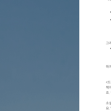
그리
하지
<드
책이
죠.
소설
요.