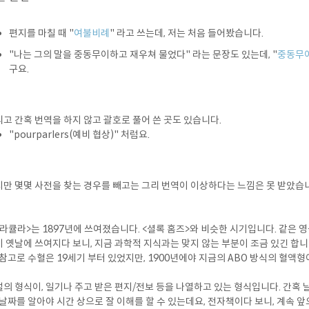
편지를 마칠 때 "
여불비례
" 라고 쓰는데, 저는 처음 들어봤습니다.
"나는 그의 말을 중동무이하고 재우쳐 물었다" 라는 문장도 있는데, "
중동무
구요.
고 간혹 번역을 하지 않고 괄호로 풀어 쓴 곳도 있습니다.
"pourparlers(예비 협상)" 처럼요.
만 몇몇 사전을 찾는 경우를 빼고는 그리 번역이 이상하다는 느낌은 못 받았습
라큘라>는 1897년에 쓰여졌습니다. <셜록 홈즈>와 비슷한 시기입니다. 같은 
 옛날에 쓰여지다 보니, 지금 과학적 지식과는 맞지 않는 부분이 조금 있긴 합니
 참고로 수혈은 19세기 부터 있었지만, 1900년에야 지금의 ABO 방식의 혈
의 형식이, 일기나 주고 받은 편지/전보 등을 나열하고 있는 형식입니다. 간혹
 날짜를 알아야 시간 상으로 잘 이해를 할 수 있는데요, 전자책이다 보니, 계속