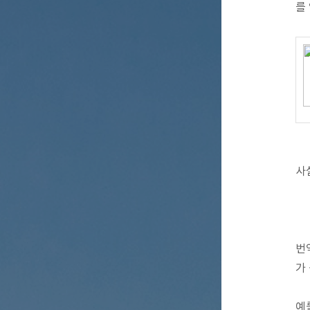
를
사
번
가
예