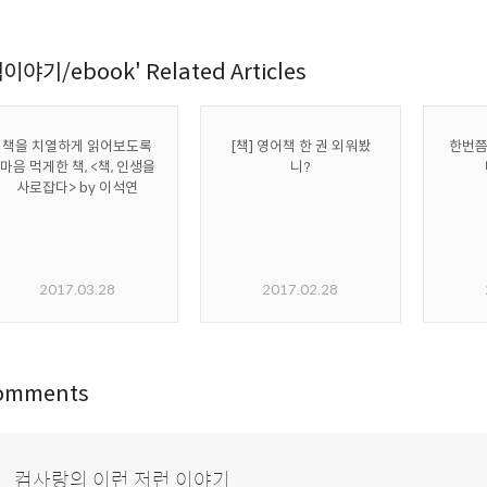
이야기/ebook' Related Articles
책을 치열하게 읽어보도록
[책] 영어책 한 권 외워봤
한번쯤
마음 먹게한 책, <책, 인생을
니?
사로잡다> by 이석연
2017.03.28
2017.02.28
omments
컴사랑의 이런 저런 이야기