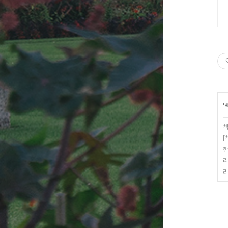
'
책
[
한
리
리