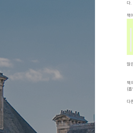
다.
책이
많은
책의
(흡
다른