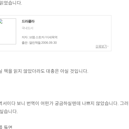
 읽었습니다.
드라큘라
국내도서
저자 : 브램 스토커 / 이세욱역
출판 : 열린책들
2006.09.30
실 책을 읽지 않았더라도 대충은 아실 것입니다.
역서이다 보니 번역이 어떤가 궁금하실텐데 나쁘지 않았습니다. 그러
 싶습니다.
를 들면