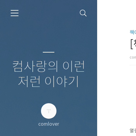
책
co
컴사랑의 이런
저런 이야기
comlover
열