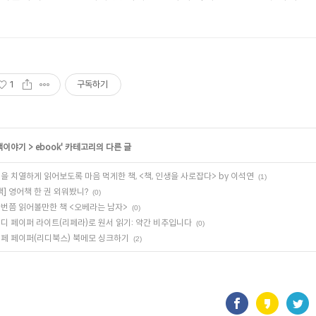
1
구독하기
책이야기
>
ebook
' 카테고리의 다른 글
을 치열하게 읽어보도록 마음 먹게한 책, <책, 인생을 사로잡다> by 이석연
(1)
책] 영어책 한 권 외워봤니?
(0)
번쯤 읽어볼만한 책 <오베라는 남자>
(0)
디 페이퍼 라이트(리페라)로 원서 읽기: 약간 비추입니다
(0)
페 페이퍼(리디북스) 북메모 싱크하기
(2)