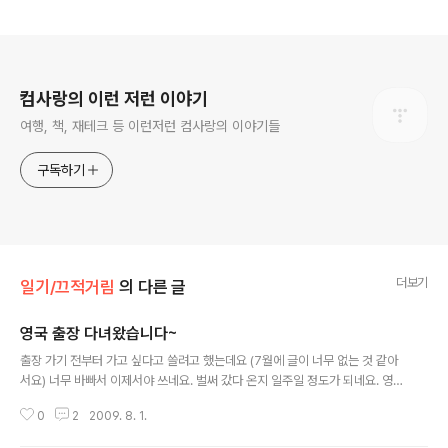
로그 정보
컴사랑의 이런 저런 이야기
여행, 책, 재테크 등 이런저런 컴사랑의 이야기들
구독하기
더보기
일기/끄적거림
의 다른 글
영국 출장 다녀왔습니다~
글 내용
출장 가기 전부터 가고 싶다고 쓸려고 했는데요 (7월에 글이 너무 없는 것 같아
서요) 너무 바빠서 이제서야 쓰네요. 벌써 갔다 온지 일주일 정도가 되네요. 영어
를 잘하는 편도 아니지만, 영국 발음이라 더욱 걱정을 많이 했는데 생각보다 잘
0
2
2009. 8. 1.
하고 온 것 같아서 나름 안심입니다. 또 너무나 친철하게 대해주셔서 어려움도
없었구요. 아... 처음 공항에서 호텔까지 블랙캡 탔을 때는 좀 그랬군요. 어찌나