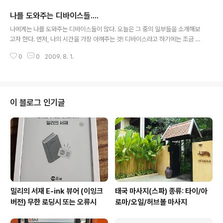
돈이 빨리 올라가는지, 정말 가까운 거리인데, 우리나라 돈으로는 3만원 정도
나를 도와주는 디바이스들....
나온 것 같네요 ㅠㅠ 이번 출장에서 가장 좋았던 점은 이것인 것 같습니다. 네.
글 내용
저희가 overbooking 되어서 비지니스로 업그레이드 되어서 갔어요. 직항이
나에게는 나를 도와주는 디바이스들이 많다. 오늘은 그 중의 일부들을 소개해보
라 인천 -> 런던 12시간 비행이었는데, 전혀 피곤하지가 않더군요 ^^ 그리고 ..
고자 한다. 먼저, 나의 시간을 가장 아껴주는 것! 디바이스라고 하기에는 조금 생
뚱맞긴 하지만, 너무나 유용해서 안 올릴 수가 없다. 바로 로봇 청소기이다. 혹시
0
0
2009. 8. 1.
"Wall-E"란 애니메이션을 아는가? 그 청소 로봇의 이름을 본 따서, 이 녀석의
이름은 "7 Wall-E" 이다. 한글로 쓰면 "7월이" ^^ 이름 그대로 7월(2008년)
에 구매를 했었다. 오늘이 2009년 8월 1일이니 벌써 1년이 넘었네... 7월이 덕
분에 참 많은 시간을 절약할 수 있었다. (그래봤자, 뭔가 유용하게 그 시간을 쓴
것 같진 않지만) 그래서 항상 고마워 하고 있다. 그 다음은 지금도 이 블로그를
이 블로그 인기글
올릴 때 사용하고 있는 나의 노트북이다. 이 노트북..
밀리의 서재 E-ink 뷰어 (이잉크
태국 마사지(스파) 종류: 타이/아
버전) 무한 로딩시 또는 오류시
로마/오일/허브볼 마사지