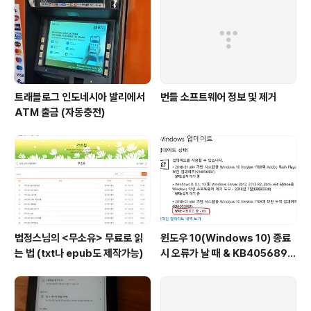
트래블로그 인도네시아 발리에서
번들 소프트웨어 정보 및 제거
ATM 출금 (자동충전)
법정스님의 <무소유> 무료로 읽
윈도우 10(Windows 10) 종료
는 법 (txt나 epub도 제작가능)
시 오류가 날 때 & KB4056892
다운로드 0% 일 때