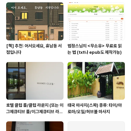
[책] 추천: 어서오세요, 휴남동 서
법정스님의 <무소유> 무료로 읽
점입니다
는 법 (txt나 epub도 제작가능)
호텔 클럽 룸/클럽 라운지 (또는 이
태국 마사지(스파) 종류: 타이/아
그제큐티브 룸/이그제큐티브 라운
로마/오일/허브볼 마사지
지) 란? #1