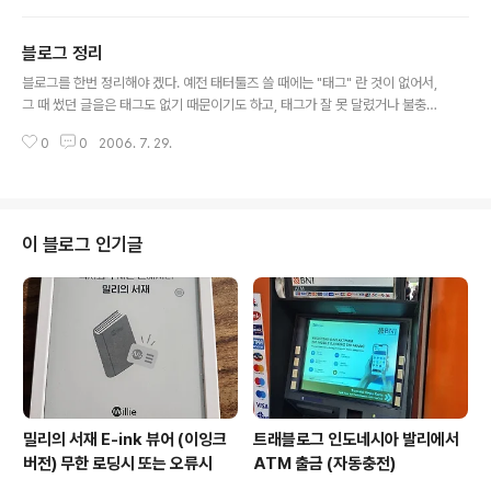
살필 수 있기 때문이다.또한 예상하지 못했던 책을 발견하기도 한다.마찬가지
로, 한번씩 대형 문구센터에도 종종 가긴 하는데 (서점만큼은 아니지만), 다양한
블로그 정리
문구류나 사무용품을 보면서 우와 이런 것도 있네 내지는 이것은 이쁜데 하는
글 내용
것들을 종종 발견한다. 왜 이쁜 사무용품이 있으면 일을 잘할 것 같은 착각에 빠
블로그를 한번 정리해야 겠다. 예전 태터툴즈 쓸 때에는 "태그" 란 것이 없어서,
지기도 하지 않는가? (사실 펜을 사고 싶어서 한번 들리긴 들러야 할텐데... 어떤
그 때 썼던 글을은 태그도 없기 때문이기도 하고, 태그가 잘 못 달렸거나 불충분
..
한 것들, 내용이 제대로 맞지 않은 것들도 있을 수 있기에 한 번 날잡아서 정리를
0
0
2006. 7. 29.
해야겠다. 지나간 글도 단순한 과거만은 아니기에, 한번씩 살펴보는 것도 좋을
것 같다.
이 블로그 인기글
밀리의 서재 E-ink 뷰어 (이잉크
트래블로그 인도네시아 발리에서
버전) 무한 로딩시 또는 오류시
ATM 출금 (자동충전)