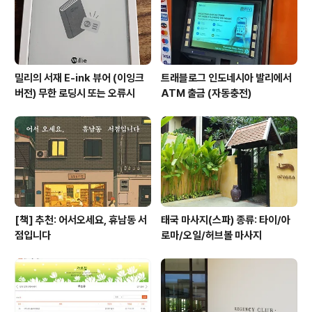
밀리의 서재 E-ink 뷰어 (이잉크
트래블로그 인도네시아 발리에서
버전) 무한 로딩시 또는 오류시
ATM 출금 (자동충전)
[책] 추천: 어서오세요, 휴남동 서
태국 마사지(스파) 종류: 타이/아
점입니다
로마/오일/허브볼 마사지