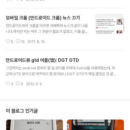
페 앱)을 사용자가 종료했는데,해당 앱이 여전히 배터리를
쓰고 있다는 것입니다.홈 키로 나왔을 때는 해당 메시지가
뜨면 그럴 수 있다고 치더라도,Back 키로 앱을 종료시켰는
모바일 크롬 (안드로이드 크롬) 뉴스 끄기
데도 동일한 메시지가 뜨더라구요. 일단 네이버 카페 앱은
글 내용
BGM 때문에 그렇다고 합니다. 그럼 어떻게 하는게 좋은
안드로이드에서 크롬을 띄우면 아래쪽에 뉴스가 같이 나옵
것일까요?제일 좋은 것은 해당 앱이 위의 사항을 수정하는
니다.하지만 저는 딱히 그 부분이 필요가 없었고, 이를 끌
것입니다. 구글 앱 스토어의 평가를 통해서 제안 요청을 할
수 있는 방법이 있더라구요. 바로 이 부분입니다. 이 부분을
수도 있습니다. 또 다른 방법은 위의 "앱이 배터리 사용 중"
5
15
2017. 8. 10.
끄실려면, 안드로이드 모바일 크롬에서 아래 링크를 클릭
이라는 알림을 끄는 것도 방법이 있는데요 개인적인 생각
하고 Disable로 바꾸시고, 모바일 크롬 브라우저를 재시
으로는 해당 알림..
작하시면 됩니다. chrome://flags/#enable-ntp-rem
안드로이드용 gtd 어플(앱): DGT GTD
ote-suggestions 해당 기능을 disable 하고 나면 아래
글 내용
처럼 바뀝니다. 더 이상 원치 않는 뉴스를 안 봐도 됩니다~
그전까지는 android 폰에서 할 일 관리를 위하여 Astrid를 사용하였는데, 최
근에 GTD 방식으로 바꾸려고 좀 찾아보니 DGT GTD가 제일 괜찮은 것 같다.
일단 무료이다! 먼저 GTD 방식의 할일 관리가 일반적인 방식의 할일 관리보다
3
0
2012. 9. 9.
좋다고 생각되는 점은 여러가지가 있을 수 있겠지만 컴사랑에게는 컨텍스트(co
ntext)인 것 같다. Context란 어떤 일을 할 수 있는 상황을 의미한다. 즉 내가
해야 할 일 중에는 집에서 해야 할 일이 있고 (@Home), 회사에서 할 수 있는
일이 있고 (@office), 전화로 할 수 있는 일이 있고(@phone), 컴퓨터로 할 수
있는 일이 있다. (@computer). GTD는 컨텍스트를 지정할 수 있어서, 예를
이 블로그 인기글
들면 내가 마트에 있다고 하면, @ma..