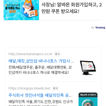
http://www.bananapos.co.kr
광고
배달,매장,샵인샵 바나나포스 가입시 1
개월 무료
전화/배달앱주문, 홀주문, 배달대행연동, 샵
인샵까지 바나나포스 하나로 해결하세요!
https://niceguys.imweb.me/
광고
주식회사 멋진녀석들 배달의민족 공식
협력사
배달의민족 서울,경기도,인천,강원도 신규가