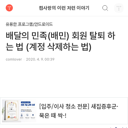
검색하기
컴사랑의 이런 저런 이야기
티스토리
유용한 프로그램/안드로이드
배달의 민족(배민) 회원 탈퇴 하
는 법 (계정 삭제하는 법)
comlover
2020. 4. 9. 00:39