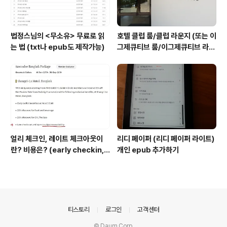
법정스님의 <무소유> 무료로 읽
호텔 클럽 룸/클럽 라운지 (또는 이
는 법 (txt나 epub도 제작가능)
그제큐티브 룸/이그제큐티브 라운
지) 란? #1
얼리 체크인, 레이트 체크아웃이
리디 페이퍼 (리디 페이퍼 라이트)
란? 비용은? (early checkin, l
개인 epub 추가하기
ate checkout)
의안내
티스토리
로그인
고객센터
© Daum Corp.