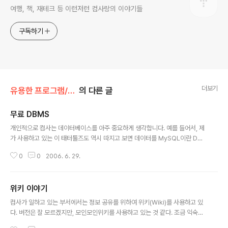
여행, 책, 재테크 등 이런저런 컴사랑의 이야기들
구독하기
더보기
유용한 프로그램/개발자
의 다른 글
무료 DBMS
글 내용
개인적으로 컴사는 데이터베이스를 아주 중요하게 생각합니다. 예를 들어서, 제
가 사용하고 있는 이 태터툴즈도 역시 따지고 보면 데이터를 MySQL이란 DB
에 저장하는 것 뿐입니다. (아 오해는 하지 말아주세요.) 그러나 그 데이터를 어
0
0
2006. 6. 29.
떻게 조직하고, 어떻게 꾸미느냐에 따라서 이렇게 멋진 블로그 툴이 되어 탄생
한 것이죠. DBMS로 유명한 것이 오라클, MS SQLServer 등이 있죠. 그런데,
최근 큐브리드란 곳에서 무료 DBMS를 공개하였습니다. 다운로드는 http://w
위키 이야기
ww.cubrid.com/cubrid/?doc=s3300.htm 를 참고 하시기 바랍니다. 사
글 내용
실 컴사도 설치해보지는 않아서 진정한 DBMS가 맞는지 기능은 어떤지는 잘
컴사가 일하고 있는 부서에서는 정보 공유를 위하여 위키(Wiki)를 사용하고 있
모릅니다. 다만 살짝 살펴본 봐로는 RDBMS(관계형 데이터베이스)..
다. 버전은 잘 모르겠지만, 모인모인위키를 사용하고 있는 것 같다. 조금 익숙하
지 않아서 사용하는데 얘를 먹었지만, 이제는 조금 낫다. 괜찮은 부분도 있고. 그