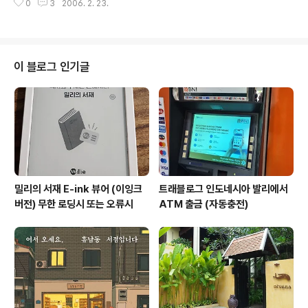
0
3
2006. 2. 23.
런데, 아직도 에디팅이 원하는 대로 이쁘게 되지 않아서 힘들다. 그래서 그나마
내가 찾아낸 것들이다. 텍스트 포매팅하기를 많이 참조를 해서 찾았다. 한 줄 띄
우기 기본적으로 위키는 문단 개념을 가지고 있어서, 한 문단안에서의 글은 자
동으로 붙여져서 보인다. 그래서 눈에 보이는 것이 한줄이 띄워지려면 문단을
나누면 된다. 문단을 나누는 것은 줄에 아무것도 입력하지 말고 엔터키만 한번.
이 블로그 인기글
소스의 경우 {{{ 와 }}} 사이에 입력을 하면 된다. 저 안에서는 코드 처럼 보이게
..
밀리의 서재 E-ink 뷰어 (이잉크
트래블로그 인도네시아 발리에서
버전) 무한 로딩시 또는 오류시
ATM 출금 (자동충전)