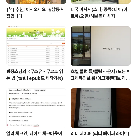
[책] 추천: 어서오세요, 휴남동 서
태국 마사지(스파) 종류: 타이/아
점입니다
로마/오일/허브볼 마사지
법정스님의 <무소유> 무료로 읽
호텔 클럽 룸/클럽 라운지 (또는 이
는 법 (txt나 epub도 제작가능)
그제큐티브 룸/이그제큐티브 라운
지) 란? #1
얼리 체크인, 레이트 체크아웃이
리디 페이퍼 (리디 페이퍼 라이트)