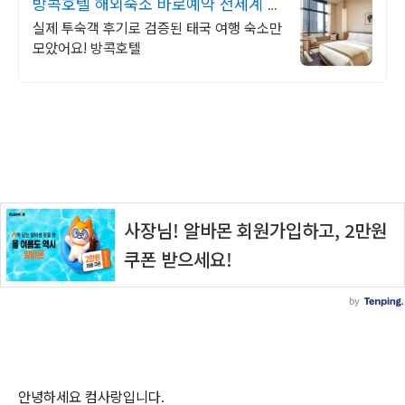
방콕호텔 해외숙소 바로예약 전세계 인
기숙소 특가모음
실제 투숙객 후기로 검증된 태국 여행 숙소만
모았어요! 방콕호텔
안녕하세요 컴사랑입니다.