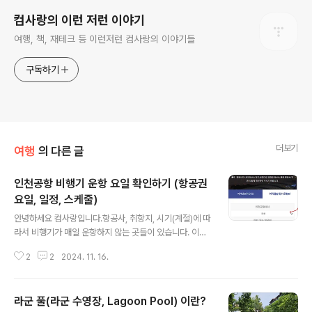
컴사랑의 이런 저런 이야기
여행, 책, 재테크 등 이런저런 컴사랑의 이야기들
구독하기
더보기
여행
의 다른 글
인천공항 비행기 운항 요일 확인하기 (항공권
요일, 일정, 스케줄)
글 내용
안녕하세요 컴사랑입니다.항공사, 취항지, 시기(계절)에 따
라서 비행기가 매일 운항하지 않는 곳들이 있습니다. 이런
경우 저의 여행 또는 출장 일정이 운항 요일에 맞춰져야 하
2
2
2024. 11. 16.
는 경우가 있습니다. 심지어 예약할 때도 이를 모르면, 좌석
이 없어서 안 뜨는 건지 운행을 안해서 안 뜨는 것인지를 잘
모를 수 있거든요. 그래서 인천공항 출발편의 비행기 운항
라군 풀(라군 수영장, Lagoon Pool) 이란?
요일을 쉽게 확인할 수 있는 방법을 알려 드립니다. 그것은
글 내용