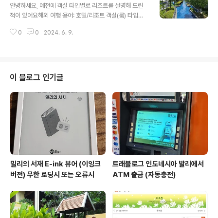
바로 인천공항 홈페이지를 이용하는 방법입니다!https://
안녕하세요, 예전에 객실 타입별로 리조트를 설명해 드린
www.airport.kr/ap/ko/dep/pasRegSchList.do->
적이 있어요해외 여행 용어: 호텔/리조트 객실(룸) 타입편:
https://www.airport.kr/ap_ko/870/subview.do 인
빌라, 풀빌라, 워터 빌라, 풀억세스(풀액세스)란? (comlov
천국제공항 www.airport.kr 제가 좋아하는 푸켓으로 한
0
0
2024. 6. 9.
er.net) 해외 여행 용어: 호텔/리조트 객실(룸) 타입편: 빌
번 확인해 보겠습니다...
라, 풀빌라, 워터 빌라, 풀억세스(풀액세스)란?안녕하세요.
오늘은 리조트 객실(룸) 타입에 대한 정보를 드리고자 합니
다. 먼저 리조트 하시면 뭐가 떠오르나요?멋진 수영장? 아
니면 이쁜 바다? 어느 것이든 좋습니다. (둘 다 가진 리조트
이 블로그 인기글
도 많comlover.net 그 외에도 수영장 타입에 따라서도
조금 구분을 할 수도 있겠는데요, 간혹 보통의 수영장 말고,
라군 풀(Lagoon Pool)을 가지고 있는 리조트 들이 있습
니다. 그럼 라운 풀(Lagoon Pool)..
밀리의 서재 E-ink 뷰어 (이잉크
트래블로그 인도네시아 발리에서
버전) 무한 로딩시 또는 오류시
ATM 출금 (자동충전)