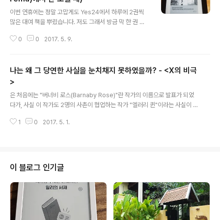
글 내용
이번 연휴에는 정말 고맙게도 Yes24에서 하루에 2권씩
많은 대여 책을 뿌렸습니다. 저도 그래서 방금 막 한 권 다
읽었습니다. 그런데, Yes24 대여 책이 뷰어에 안나오신
0
0
2017. 5. 9.
다는 분들이 종종 있으시네요.실제로 Yes24에서 대여할
때 아래와 같이 "크레마 터치, PC, 크레마원 기본뷰어 이용
불가"라고 나옵니다. 그래서 기존 Crema 앱으로는 볼 수
나는 왜 그 당연한 사실을 눈치채지 못하였을까? - <X의 비극
가 없구요. Crema Lunar 앱을 쓰셔야 합니다. 그것도 버
전이 좀 되어야 하는 것 같은데요. 일단 제가 사용한 버전은
>
글 내용
4.4.16 이고, 대여 책이 목록에 잘 나오고, 잘 읽고 있습니
은 처음에는 "버너비 로스(Barnaby Rose)"란 작가의 이름으로 발표가 되었
다. 혹시 대여 책이 안 보여서 못 읽고 계셨던 분들이라면
다가, 사실 이 작가도 2명의 사촌이 협업하는 작가 "엘러리 퀸"이라는 사실이 밝
참고 하시기 바랍니다. 감사합니다.
혀진 작자들 조차 미스터리한 면이 있는 소설입니다.X의 비극국내도서저자 : 엘
1
0
2017. 5. 1.
러리 퀸(Ellery Queen) / 이가형역출판 : 동서문화사 2003.01.01상세보기
이 시리즈는 셰익스피어 연극 배우인 "도르리 레인"(원래는 "드루리 레인(Drur
y Lane)"이 맞는 것 같지만 동서문화사가 이렇게 번역을 했으므로 저도 이렇게
적겠습니다. 한글 위키피아 드루리 레인을 참고하세요)이 주인공이며, , , , 그리
고 마지막으로 까지 4부작입니다. 주인공인 도르리 레인이 연극 배우이다 보니,
이 블로그 인기글
은 극형식 처럼 X막 Y장 처럼 챕터가 나눠져 있습니다. ..