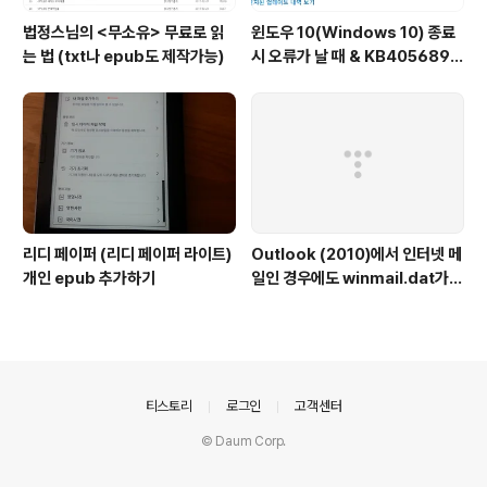
법정스님의 <무소유> 무료로 읽
윈도우 10(Windows 10) 종료
는 법 (txt나 epub도 제작가능)
시 오류가 날 때 & KB4056892
다운로드 0% 일 때
리디 페이퍼 (리디 페이퍼 라이트)
Outlook (2010)에서 인터넷 메
개인 epub 추가하기
일인 경우에도 winmail.dat가
첨부될 때
의안내
티스토리
로그인
고객센터
© Daum Corp.