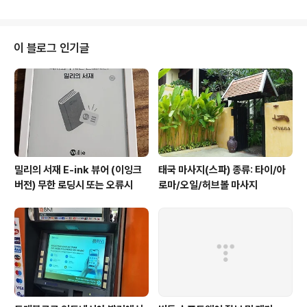
인이 되고 다양한 할부기능을 제공하는 신용카드입니다. 첫번째로, LG신용카
드가 결제되는 곳이라면 어디서든지 무조건 2개월 무이자 할부 혜택이 있습니
다. 두번째로, 3~7개월 및 9개월 할부시 할부수수료율 20%할인 기능이 있습
니다. 세번째로, 8,10,12,14,16,18개월로 장기 할부시 후반부 무이자 서비스가
이 블로그 인기글
있습니다. 쉬운예로 10개월 할부로 구매하였다면 1~5개월 동안은 원금+수수
료가 나..
밀리의 서재 E-ink 뷰어 (이잉크
태국 마사지(스파) 종류: 타이/아
버전) 무한 로딩시 또는 오류시
로마/오일/허브볼 마사지