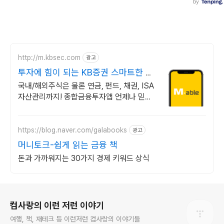
http://m.kbsec.com
광고
투자에 힘이 되는 KB증권 스마트한 투
자의 시작
국내/해외주식은 물론 연금, 펀드, 채권, ISA
자산관리까지! 종합금융투자앱 언제나 믿을
수 있는 든든한 금융 파트너, 새로운 투자 경
험
https://blog.naver.com/galabooks
광고
머니토크-쉽게 읽는 금융 책
돈과 가까워지는 30가지 경제 키워드 상식
로그 정보
컴사랑의 이런 저런 이야기
여행, 책, 재테크 등 이런저런 컴사랑의 이야기들