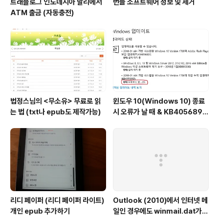
트래블로그 인도네시아 발리에서
번들 소프트웨어 정보 및 제거
ATM 출금 (자동충전)
법정스님의 <무소유> 무료로 읽
윈도우 10(Windows 10) 종료
는 법 (txt나 epub도 제작가능)
시 오류가 날 때 & KB4056892
다운로드 0% 일 때
리디 페이퍼 (리디 페이퍼 라이트)
Outlook (2010)에서 인터넷 메
개인 epub 추가하기
일인 경우에도 winmail.dat가