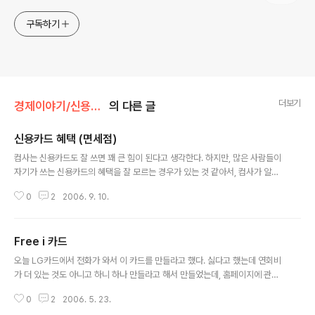
구독하기
더보기
경제이야기/신용카드
의 다른 글
신용카드 혜택 (면세점)
글 내용
컴사는 신용카드도 잘 쓰면 꽤 큰 힘이 된다고 생각한다. 하지만, 많은 사람들이
자기가 쓰는 신용카드의 혜택을 잘 모르는 경우가 있는 것 같아서, 컴사가 알고
있는 것들을 한번 정리해 보려고 한다. 다만 신용카드 혜택은 항상 변할 수 있으
0
2
2006. 9. 10.
므로 꼭 미리 확인할 것. 그리고 컴사가 모든 카드를 다 알고 있는 것은 아니다.
컴사가 주로 알고 있는 카드 위주로 정리하였으니 좋은 정보가 있으면 알려 주
시면 감사~ 그 처음으로, 면세점 혜택. (왜냐고? 으흠. 이번 추석때 사람들이 해
Free i 카드
외여행을 많이 가지 않을까?) 카드별로 정리하였고 또한 면세점 별로 정리하였
글 내용
다. 카드 위주로 봐도 되겠고, 가려고 하는 면세점 위주로 편한 것을 보면 되겠
오늘 LG카드에서 전화가 와서 이 카드를 만들라고 했다. 싫다고 했는데 연회비
다. * 주의사항 * 대부분 면세점의 할인율은 5~10% 이런 식으로 되어 있는데..
가 더 있는 것도 아니고 하니 하나 만들라고 해서 만들었는데, 홈페이지에 관련
된 자료가 없더라. 그래서 인터넷을 통해서 구한 자료를 적어본다. Free-i 카드
0
2
2006. 5. 23.
의 사용법에 대하여 적어드리니 참고바랍니다. Free-i 카드는 장기 할부시 할