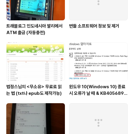
트래블로그 인도네시아 발리에서
번들 소프트웨어 정보 및 제거
ATM 출금 (자동충전)
법정스님의 <무소유> 무료로 읽
윈도우 10(Windows 10) 종료
는 법 (txt나 epub도 제작가능)
시 오류가 날 때 & KB4056892
다운로드 0% 일 때