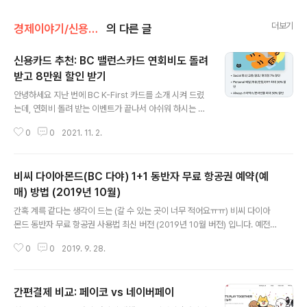
더보기
경제이야기/신용카드
의 다른 글
신용카드 추천: BC 밸런스카드 연회비도 돌려
받고 8만원 할인 받기
글 내용
안녕하세요 지난 번에 BC K-First 카드를 소개 시켜 드렸
는데, 연회비 돌려 받는 이벤트가 끝나서 아쉬워 하시는 분
들이 계셨어요. 이번에는 밸런스 카드 입니다. 먼저 연회비
0
0
2021. 11. 2.
돌려받고 카드 신청하기 https://paybooc.co.kr/mobil
e/front/card_recommend_2021100002.html?to
ken=5057973 친구가 카드를 추천했어요 친구추천 이
비씨 다이아몬드(BC 다야) 1+1 동반자 무료 항공권 예약(예
벤트를 확인해보세요 paybooc.co.kr 2021.11.05일까
지 입니다. 그리고 아래 이벤트를 신청합니다 https://pay
매) 방법 (2019년 10월)
글 내용
booc.co.kr/app/paybooc/REventDetail.do?evnt
간혹 계륵 같다는 생각이 드는 (갈 수 있는 곳이 너무 적어요ㅠㅠ) 비씨 다이아
No=2021100009 결제에 혜택을 담다, 페이북 - 이벤트
몬드 동반자 무료 항공권 사용법 최신 버전 (2019년 10월 버전) 입니다. 예전
페이북이 챙겨드리는 즐거운 혜택! paybooc.co.kr ..
에는 전화로도 된 것 같기도 한데 (기억이 가물) 지금은 일단 인터넷 (그것도 PC
0
0
2019. 9. 28.
로만)으로만 가능합니다. 먼저 BC VIP 카드 홈페이지로 가셔서 > 카드서비스
> 여행 으로 가신다음 좌측메뉴에서 항공권 > 국제선 동반자 무료항공권 으로
가시면 됩니다. https://vip.bccard.com/app/vip/MainActn.do VIP 메인
간편결제 비교: 페이코 vs 네이버페이
> BCcard 플래티늄 VIP회원님을 위한 특별한 여행지원서비스 (국제선•국내
글 내용
선 동반자 무료항공, 국내 특급호텔 무료숙박, 해외호텔 무료숙박, 제주지역 렌