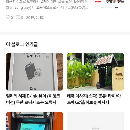
최근 페이코로 오프라인 결제에 대핸 글을 썼더니삼성페이
터카 서비스를 제공해 드립니다.) vip.bccar..
(Samsung pay) 더 효율적으로 쓰기: 페이코(PAYCO)
간편결제로 포인트 받자 자기는 네이버페이 쓰는데, 페이
0
0
2019. 2. 10.
코로 옮기는게 나은지 여쭤 보신 분이 계셔서 답을 드리고
자 글을 씁니다. 먼저 제 결론부터 말씀드리면,쓰려고 할
때, 이벤트가 있는 쪽이라면, 네이버페이든, 페이코이든 이
벤트 있는 쪽을 써라이벤트가 없는 경우라면, 개인적으로
는 페이코가 조금 더 편한 것 같다.입니다. 제가 느끼기에
이 블로그 인기글
는,페이코는 오프라인시 삼성페이 연계해서 편안하게 쓸
수 있는 장점이 있구요 (심지어 1% 적립도 됩니다. 100원
한도지만)제휴 체크카드 측면에서 보면 페이코체크카드는
1.5% 적립인데, 네이버페이 체크카드는 1% 적립입니다.
마지막으로 저는 개인적으로 혜택에..
밀리의 서재 E-ink 뷰어 (이잉크
태국 마사지(스파) 종류: 타이/아
버전) 무한 로딩시 또는 오류시
로마/오일/허브볼 마사지