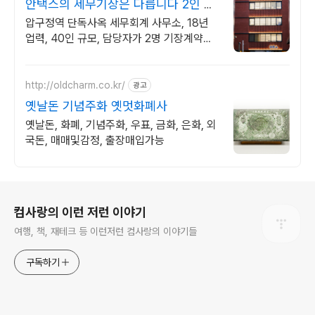
안택스의 세무기장은 다릅니다 2인 담
당 케어로 즉시 소통
압구정역 단독사옥 세무회계 사무소, 18년
업력, 40인 규모, 담당자가 2명 기장계약시
부가가치세 신고 무료/ 기장료 1개월 무료/
소급 기장료 무료.
http://oldcharm.co.kr/
광고
옛날돈 기념주화 옛멋화폐사
옛날돈, 화폐, 기념주화, 우표, 금화, 은화, 외
국돈, 매매및감정, 출장매입가능
로그 정보
컴사랑의 이런 저런 이야기
여행, 책, 재테크 등 이런저런 컴사랑의 이야기들
구독하기